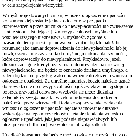
w celu zaspokojenia wierzycieli.
W myśl projektowanych zmian, wniosek o ogłoszenie upadłości
konsumenckiej zostanie jednak oddalony w przypadku
doprowadzenia przez dłużnika do niewypłacalności lub zwiększenie
istotne stopnia istniejącej już niewypłacalności umyślnie lub
wskutek rażącego niedbalstwa. Umyślność, zgodnie z
uzasadnieniem projektu planowanych zmian, będzie należało
rozumieć jako zamiar doprowadzenia do niewypłacalności lub jej
powiększenia, nie zaś jako fakt umyślnego dokonania czynności,
które doprowadziły do niewypłacalności. Przykładowo, jeżeli
dłużnik zaciągnie kredyt bez zamiaru doprowadzenia do swojej
niewypłaclaności, nie będzie to oznaczało działania umyślnego, a
zatem będzie mu przysługiwało uprawnienie do złożenia wniosku o
ogłoszenie upadłości. Za umyślne natomiast będzie należało uznać
doprowadzenie do niewypłacalności bądź zwiększenie jej stopnia
poprzez przypadki celowego wyzbycia się przez dłużnika
składników swego majątku w celu utrudnienia dochodzenia
należności przez wierzycieli. Dodatkową przesłanką oddalenia
wniosku o ogłoszenie upadłości będzie zachowanie dłużnika
wskazujące na jego nierzetelność na etapie składania wniosku o
ogłoszenie upadłości, jaką jest podanie nieprawdziwych lub
niezupełnych informacji we wniosku lub załącznikach.
Upadłość konsumencką będzie można ogłosić nie częściej niż co