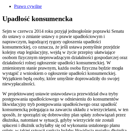
Prawo cywilne
Upadłość konsumencka
Sejm w czerwcu 2014 roku przyjął jednogłośnie poprawki Senatu
do ustawy o zmianie ustawy o prawie upadłościowym i
naprawczym, łagodzącej rygory ogłoszenia upadłości
konsumenckiej, co oznacza, że jeśli ustawa pomyślnie przejdzie
kolejny etap legislacyjny, wejdą w życie przepisy ułatwiające
osobom fizycznym nieprowadzącym działalności gospodarczej oraz
działalności rolnej ogłoszenie upadłości konsumenckiej. W
zmienionym stanie prawnym, każda osoba fizyczna będzie mogła
wystąpić z wnioskiem o ogłoszenie upadłości konsumenckiej.
Wyjątkiem będą osoby, które umyślnie doprowadziły do swojej
niewypłacalności.
W projektowanej ustawie ustawodawca przewidział dwa tryby
postępowania upadłościowego w odniesieniu do konsumentów
likwidacyjny tryb postępowania upadłościwego oraz upadłość
konsumencką polegająca na zawarciu układu z wierzycielami, w ten
sposób, że sporządzi się dobrowolny plan spłaty zobowiązań przez
dłużnika, natomiast w sytuacji, gdyby wierzyciele nie zostali
spłaceni i dłużnik uchylałby się od wykonania ustalonego planu
spłaty, w takiej sytuacji sankcją byłaby likwidacja majątku dłużnika