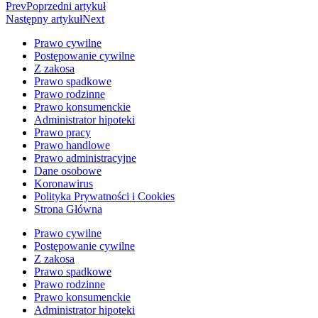
Prev
Poprzedni artykuł
Następny artykuł
Next
Prawo cywilne
Postępowanie cywilne
Z zakosa
Prawo spadkowe
Prawo rodzinne
Prawo konsumenckie
Administrator hipoteki
Prawo pracy
Prawo handlowe
Prawo administracyjne
Dane osobowe
Koronawirus
Polityka Prywatności i Cookies
Strona Główna
Prawo cywilne
Postępowanie cywilne
Z zakosa
Prawo spadkowe
Prawo rodzinne
Prawo konsumenckie
Administrator hipoteki