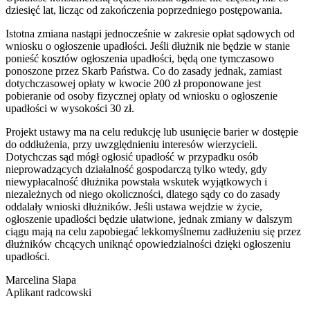
dziesięć lat, licząc od zakończenia poprzedniego postępowania.
Istotna zmiana nastąpi jednocześnie w zakresie opłat sądowych od
wniosku o ogłoszenie upadłości. Jeśli dłużnik nie będzie w stanie
ponieść kosztów ogłoszenia upadłości, będą one tymczasowo
ponoszone przez Skarb Państwa. Co do zasady jednak, zamiast
dotychczasowej opłaty w kwocie 200 zł proponowane jest
pobieranie od osoby fizycznej opłaty od wniosku o ogłoszenie
upadłości w wysokości 30 zł.
Projekt ustawy ma na celu redukcję lub usunięcie barier w dostępie
do oddłużenia, przy uwzględnieniu interesów wierzycieli.
Dotychczas sąd mógł ogłosić upadłość w przypadku osób
nieprowadzących działalność gospodarczą tylko wtedy, gdy
niewypłacalność dłużnika powstała wskutek wyjątkowych i
niezależnych od niego okoliczności, dlatego sądy co do zasady
oddalały wnioski dłużników. Jeśli ustawa wejdzie w życie,
ogłoszenie upadłości będzie ułatwione, jednak zmiany w dalszym
ciągu mają na celu zapobiegać lekkomyślnemu zadłużeniu się przez
dłużników chcących uniknąć opowiedzialności dzięki ogłoszeniu
upadłości.
Marcelina Słapa
Aplikant radcowski